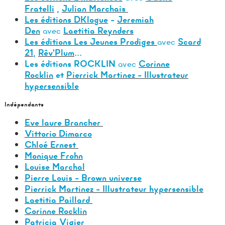
Fratelli
,
Julian Marchais
Les éditions DKlogue
-
Jeremiah
Den
avec
Laetitia Reynders
Les éditions Les Jeunes Prodiges
avec
Scard
21
,
Rêv'Plum
...
Les éditions ROCKLIN
avec
Corinne
Rocklin
et
Pierrick Martinez - Illustrateur
hypersensible
Indépendants
Eve laure Brancher
Vittorio Dimarco
Chloé Ernest
Monique Frohn
Louise Marchal
Pierre Louis - Brown universe
Pierrick Martinez - Illustrateur hypersensible
Laetitia Paillard
Corinne Rocklin
Patricia Vigier