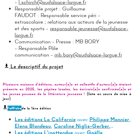
-
l.schirch@sudalsace-largue.fr
Responsable projet : Guillaume
FAUDOT : Responsable service péri –
extrascolaire ; relations aux acteurs de la jeunesse
et des sports -
responsable.jeunesse@sudalsace-
largue.fr
Communication - Presse : MB BORY
- Responsable Pôle
communication -
mb.bory@sudalsace-largue.fr
Le descriptif du projet
Plusieurs maisons d’éditions, auteur(e)s et collectifs d'auteur(e)s étaient
présents en 2025, les pépites locales, les écrivain(e)s confirmée(e)s et
les jeunes pousses de la littérature jeunesse !
(liste en cours de mise à
jour)
l'affiche
de la 1ère édition
Les éditions La Californie
avec
Philippe Monnier,
Elena Blondeau
,
Caroline Niglis-Gerber.
..
Les éditions
L’inattendue
avec
Gaëlle