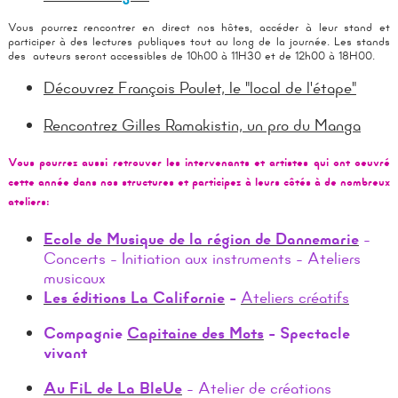
Vous pourrez rencontrer en direct nos hôtes, accéder à leur stand et
participer à des lectures publiques tout au long de la journée. Les stands
des auteurs seront accessibles de 10h00 à 11H30 et de 12h00 à 18H00.
Découvrez François Poulet, le "local de l'étape"
Rencontrez Gilles Ramakistin, un pro du Manga
​Vous pourrez aussi retrouver les intervenants et artistes qui ont oeuvré
cette année dans nos structures et participez à leurs côtés à de nombreux
ateliers:
Ecole de Musique de la région de Dannemarie
-
Concerts - Initiation aux instruments - Ateliers
musicaux
Les éditions La Californie
-
Ateliers créatifs
Compagnie
Capitaine des Mots
-
Spectacle
vivant
Au FiL de La BleUe
- Atelier de créations