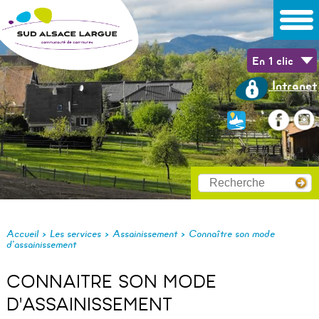
En 1 clic
Intranet
>
>
>
Accueil
Les services
Assainissement
Connaître son mode
d’assainissement
CONNAITRE SON MODE
D'ASSAINISSEMENT