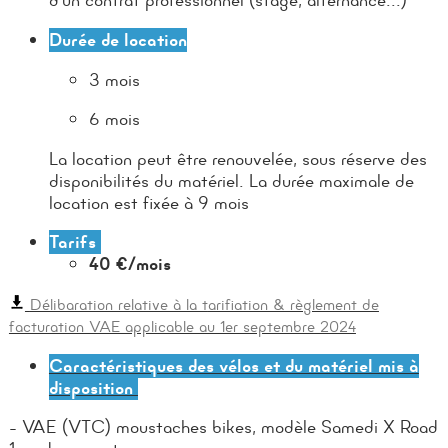
d'un contrat professionnel (stage, alternance...)
Durée de location
3 mois
6 mois
La location peut être renouvelée, sous réserve des
disponibilités du matériel. La durée maximale de
location est fixée à 9 mois
Tarifs
4
0 €/mois
Délibaration relative à la t
arifiation & règlement de
facturation VAE applicable au 1er septembre 2024
Caractéristiques des vélos et du matériel mis à
disposition
- VAE (VTC) moustaches bikes, modèle Samedi X Road