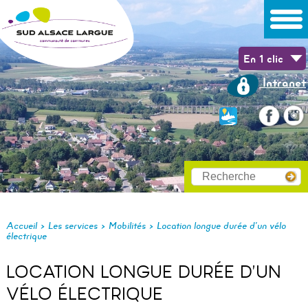
En 1 clic
Intranet
>
>
>
Accueil
Les services
Mobilités
Location longue durée d’un vélo
électrique
LOCATION LONGUE DURÉE D’UN
VÉLO ÉLECTRIQUE