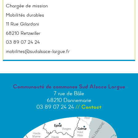
Chargée de mission
Mobilités durables
11 Rue Gilardoni
68210 Retzwiller
03 89 07 24 24
mobilites@sudalsace-largue.fr
Communauté de communes Sud Alsace Largue
7 rue de Bâle
68210 Dannemarie
03 89 07 24 24
//
Contact