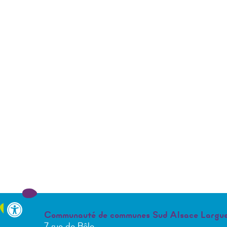
Communauté de communes Sud Alsace Largu
7 rue de Bâle