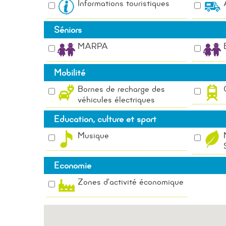
Taxi des aînés
Informations touristiques
Hébergement
Maintien à domicile
Séniors
Aidants
MARPA
Animations
Mobilité
Bornes de recharge des
véhicules électriques
Education, culture et sport
Musique
Economie
Zones d'activité économique