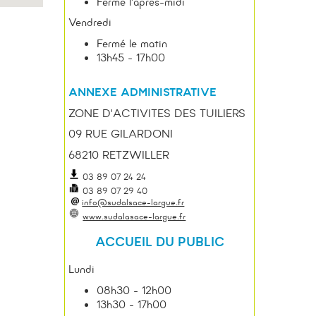
Fermé l'après-midi
Vendredi
Fermé le matin
13h45 - 17h00
ANNEXE ADMINISTRATIVE
ZONE D'ACTIVITES DES TUILIERS
09 RUE GILARDONI
68210 RETZWILLER
03 89 07 24 24
03 89 07 29 40
info@sudalsace-largue.fr
www.sudalasace-largue.fr
ACCUEIL DU PUBLIC
Lundi
08h30 - 12h00
13h30 - 17h00