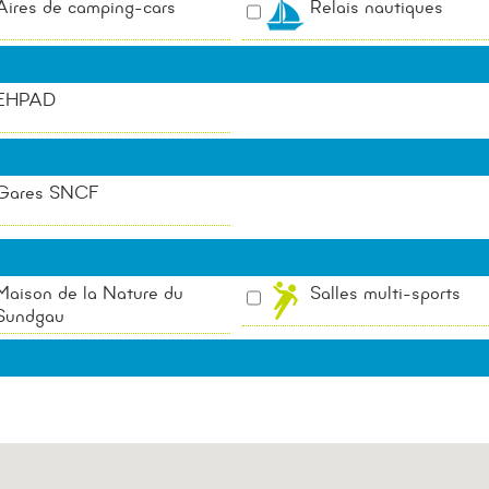
Aires de camping-cars
Relais nautiques
Cyclo-tourisme
Balades découverte
Office du Tourisme
EHPAD
Gares SNCF
Maison de la Nature du
Salles multi-sports
Sundgau