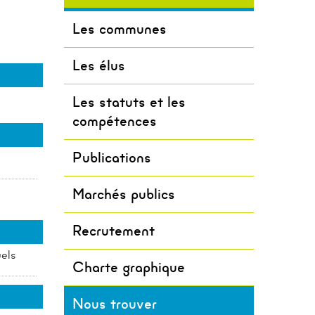
itoire Eau
VER
turel et
Les communes
u public
t
atrimoine
Les élus
os
r Services
PORT,
ive
aux (PSE)
Les statuts et les
Milieux
compétences
le
is 2024
 Bleue
Publications
ature
que
Marchés publics
els du
Recrutement
uels
tériel
Charte graphique
Nous trouver