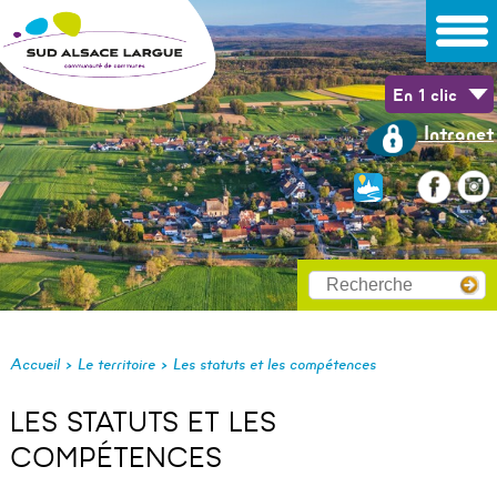
En 1 clic
Intranet
>
>
Accueil
Le territoire
Les statuts et les compétences
LES STATUTS ET LES
COMPÉTENCES