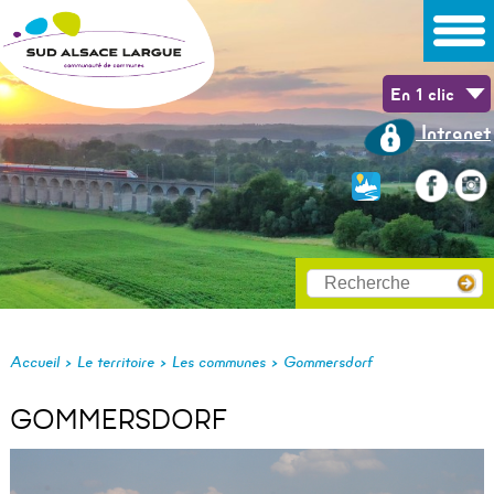
En 1 clic
Intranet
>
>
>
Accueil
Le territoire
Les communes
Gommersdorf
GOMMERSDORF