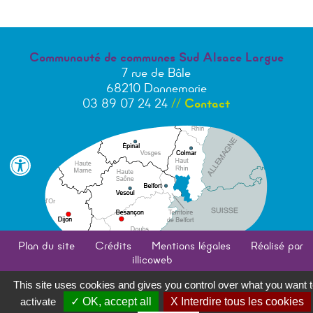
Communauté de communes Sud Alsace Largue
7 rue de Bâle
68210 Dannemarie
03 89 07 24 24
//
Contact
Plan du site
Crédits
Mentions légales
Réalisé par
illicoweb
This site uses cookies and gives you control over what you want 
activate
✓ OK, accept all
X Interdire tous les cookies