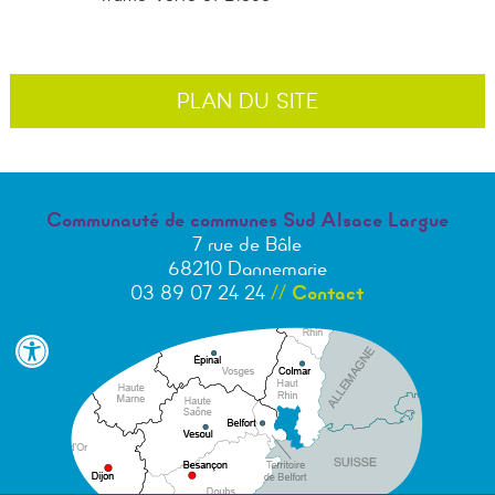
PLAN DU SITE
Communauté de communes Sud Alsace Largue
7 rue de Bâle
68210 Dannemarie
03 89 07 24 24
//
Contact