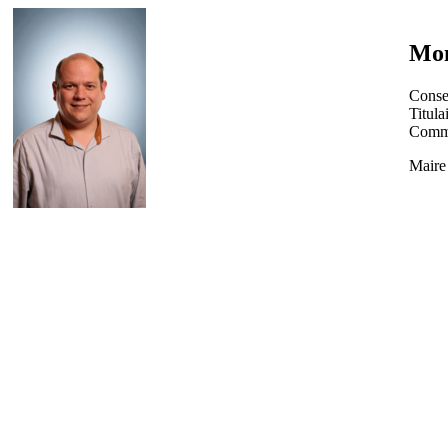
Mon
Conse
Titula
Commu
Maire